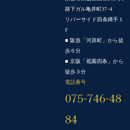
路下ガル亀井町37−4
リバーサイド四条縄手１
F
■ 阪急「河原町」から徒
歩６分
■ 京阪「祗園四条」から
徒歩３分
電話番号
075-746-48
84