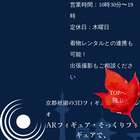
営業時間：10時30分〜19
時
定休日：木曜日
着物レンタルとの連携も
可能！
出張撮影もご相談くださ
い
TOPへ
飛ぶ
京都祇園の3Dフィギュア撮影スタジ
オ
ARフィギュア・
そっくりフィ
ギュアで、